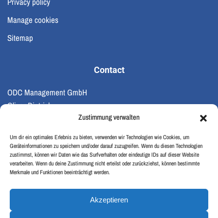
Privacy policy
Manage cookies
Sitemap
Contact
ODC Management GmbH
Oliver Dietrich
Zustimmung verwalten
M: +49 172 8999 110
E:
oliver@odc-management.com
Um dir ein optimales Erlebnis zu bieten, verwenden wir Technologien wie Cookies, um
Geräteinformationen zu speichern und/oder darauf zuzugreifen. Wenn du diesen Technologien
zustimmst, können wir Daten wie das Surfverhalten oder eindeutige IDs auf dieser Website
ODC Management GmbH
verarbeiten. Wenn du deine Zustimmung nicht erteilst oder zurückziehst, können bestimmte
Merkmale und Funktionen beeinträchtigt werden.
We support start-ups and scale-ups with coaching, interim
management or consulting
Akzeptieren